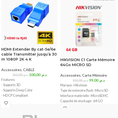
HDMI Extender By cat-5e/6e
cable Transmitter jusqu’à 30
m 1080P 2K 4 K
HIKVISION C1 Carte Mémoire
64Go MICRO SD
Accessoires
,
CABLE
100,00
د.م.
150,00
د.م.
Accessoires
,
Carte Mémoire
Features:
99,00
د.م.
150,00
د.م.
- Supports 3D
Marque : Hikvision
- Supports Deep Color
Type de mémoire flash : Micro SD
- HDCP Compliant
Interface matérielle : MicroSDHC
- No power supply is needed
Capacité de stockage : 64 GO
- Use CAT5e or CAT6 cables
- Supported Resolutions: 480i up to
1080p