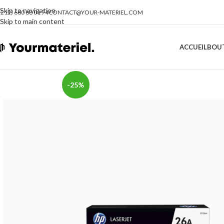
Skip to navigation
(212) 660 68 01 74
CONTACT@YOUR-MATERIEL.COM
Skip to main content
ACCUEIL
BOU
-25%