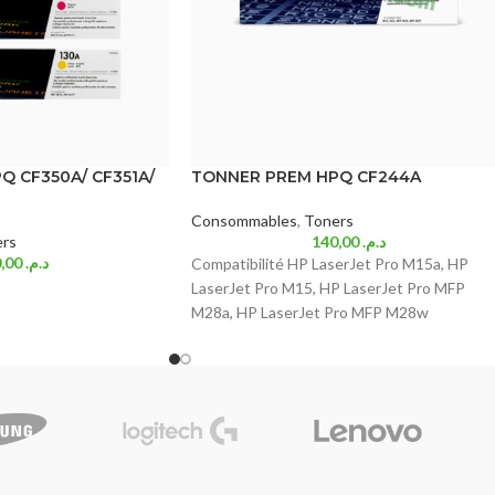
 CF350A/ CF351A/
TONNER PREM HPQ CF244A
Consommables
,
Toners
rs
140,00
د.م.
120,00
د.م.
Compatibilité HP LaserJet Pro M15a, HP
LaserJet Pro M15, HP LaserJet Pro MFP
M28a, HP LaserJet Pro MFP M28w