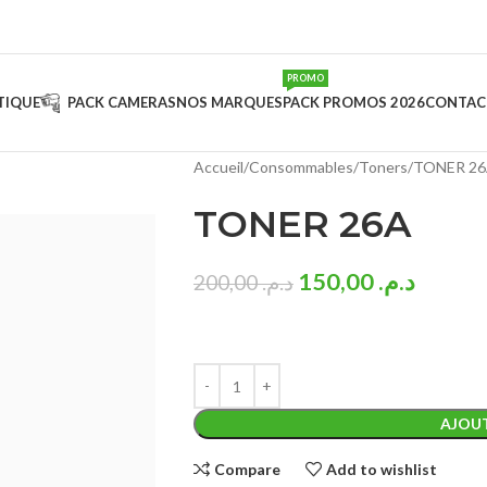
PROMO
TIQUE
PACK CAMERAS
NOS MARQUES
PACK PROMOS 2026
CONTAC
Accueil
Consommables
Toners
TONER 2
TONER 26A
150,00
د.م.
200,00
د.م.
AJOUT
Compare
Add to wishlist