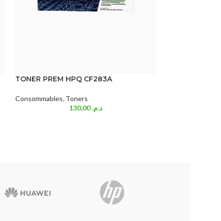
TONER PREM HPQ CF283A
Consommables
,
Toners
TONER 55A
130,00
د.م.
Consommables
,
T