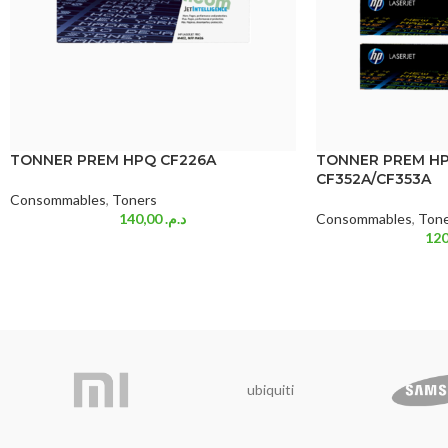
TONNER PREM HPQ CF226A
TONNER PREM HPQ
CF352A/CF353A
Consommables
,
Toners
140,00
د.م.
Consommables
,
Tone
ubiquiti