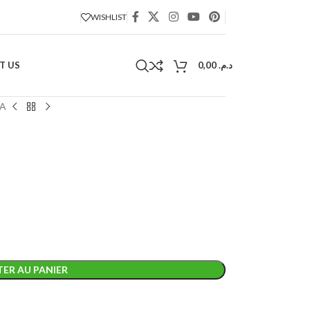
WISHLIST
T US
0,00
د.م.
6A
ER AU PANIER