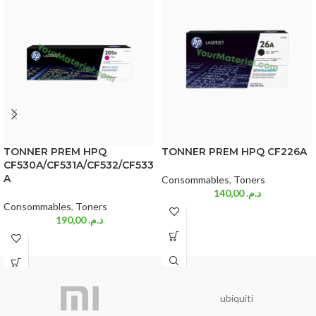
TONNER PREM HPQ
TONNER PREM HPQ CF226A
CF530A/CF531A/CF532/CF533
A
Consommables
,
Toners
140,00
د.م.
Consommables
,
Toners
190,00
د.م.
ubiquiti