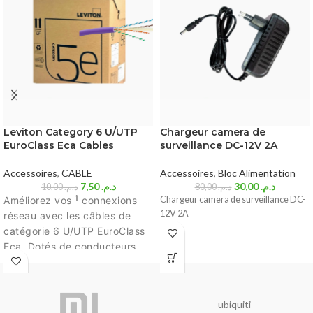
Leviton Category 6 U/UTP
Chargeur camera de
EuroClass Eca Cables
surveillance DC-12V 2A
Accessoires
,
CABLE
Accessoires
,
Bloc Alimentation
7,50
د.م.
30,00
د.م.
10,00
د.م.
80,00
د.م.
1
Améliorez vos
connexions
Chargeur camera de surveillance DC-
12V 2A
réseau avec les câbles de
catégorie 6 U/UTP EuroClass
Eca. Dotés de conducteurs
solides de calibre 24 AWG,
ces câbles offrent une
transmission de données
ubiquiti
rapide et fiable. Leur