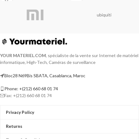
pour alimenter
audio numérique de haute
qualité. Le câble est également
des
caméras de
ubiquiti
compatible 3D, ce qui signifie
qu’il peut être utilisé pour
sécurité
avec une
afficher des contenus 3D sur
un téléviseur ou un écran
tension de 12V DC
compatible.
sur un seul
câble
YOUR MATERIEL
.
COM
, spécialiste de la vente sur Internet de matériel
informatique, High-Tech, Caméras de surveillance
réseau
et
Bloc28 N69Bis SBATA, Casablanca, Maroc
transmettre /
Phone: +(212) 660 68 01 74
recevoir les
Fax: +(212) 660 68 01 74
signaux vidéo HD
Privacy Policy
composites
Returns
des
caméras
sur