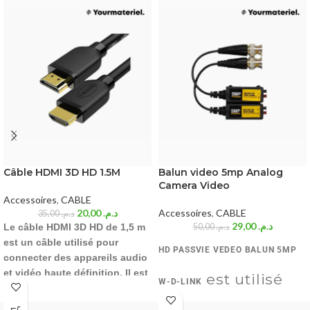
Câble HDMI 3D HD 1.5M
Balun video 5mp Analog
Camera Video
Accessoires
,
CABLE
20,00
د.م.
Accessoires
,
CABLE
35,00
د.م.
29,00
د.م.
Le câble HDMI 3D HD de 1,5 m
50,00
د.م.
est un câble utilisé pour
HD PASSVIE VEDEO BALUN 5MP
connecter des appareils audio
et vidéo haute définition. Il est
est utilisé
W-D-LINK
capable de transmettre des
signal vidéo haute définition et