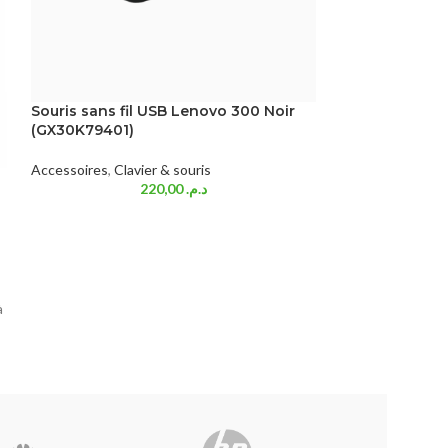
Souris sans fil USB Lenovo 300 Noir
Claviers Logit
(GX30K79401)
Accessoires
,
Clav
Accessoires
,
Clavier & souris
220,00
د.م.
à