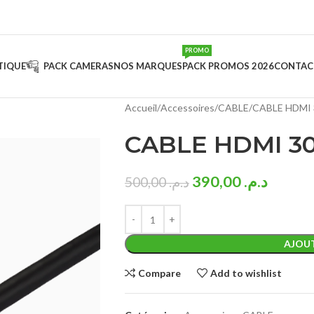
PROMO
TIQUE
PACK CAMERAS
NOS MARQUES
PACK PROMOS 2026
CONTAC
Accueil
Accessoires
CABLE
CABLE HDMI 
CABLE HDMI 3
390,00
د.م.
500,00
د.م.
AJOUT
Compare
Add to wishlist