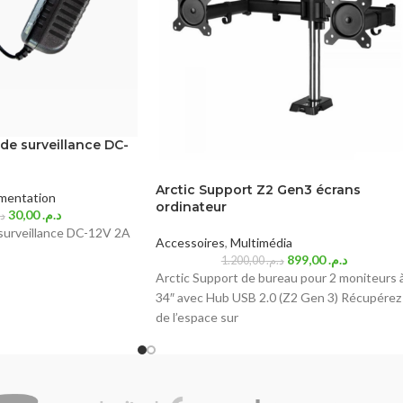
de surveillance DC-
Arctic Support Z2 Gen3 écrans
imentation
ordinateur
30,00
د.م.
د.
surveillance DC-12V 2A
Accessoires
,
Multimédia
899,00
د.م.
1.200,00
د.م.
Arctic Support de bureau pour 2 moniteurs 
34″ avec Hub USB 2.0 (Z2 Gen 3) Récupérez
de l’espace sur