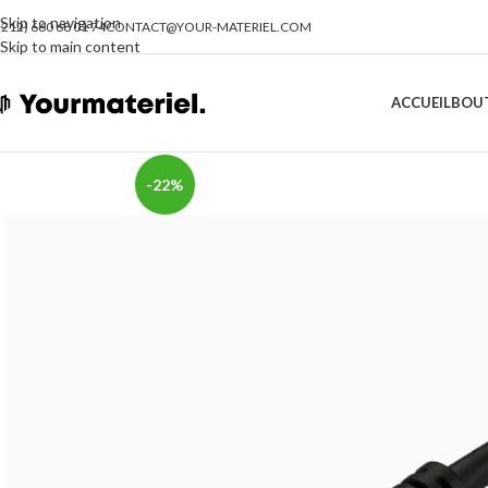
Skip to navigation
(212) 660 68 01 74
CONTACT@YOUR-MATERIEL.COM
Skip to main content
ACCUEIL
BOU
-22%