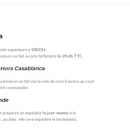
a
de superieure a
500 DH .
livraison se fait au prix forfaitaire de
20 dh TTC.
Hors Casablanca
a livraison se fait par la voie de ozon Express au cout
ntité commandée.
nde
st préparée et expédiée
le jour-meme
si la
n
, au dela , elle sera expédiée le lendemain).