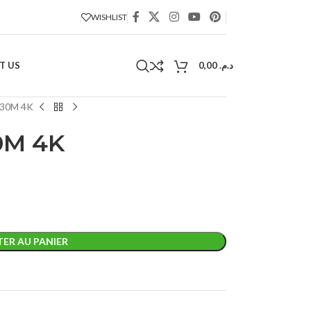
WISHLIST
T US
0,00
د.م.
30M 4K
0M 4K
ER AU PANIER