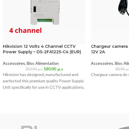
Hikvision 12 Volts 4 Channel CCTV
Chargeur camera 
Power Supply – DS-2FA1225-C4 (EUR)
12V 2A
Accessoires
,
Bloc Alimentation
Accessoires
,
Bloc Al
180,00
د.م.
250,00
د.م.
80,00
.م
Hikvision has designed, manufactured and
Chargeur camera de 
perfected this premium quality Power Supply
Unit specifically for use in CCTV applications.
It provides