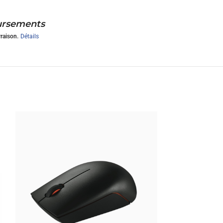
oursements
vraison.
Détails