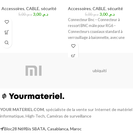
Accessoires
,
CABLE
,
sécurité
Accessoires
,
CABLE
,
sécurité
3,00
د.م.
3,00
د.م.
5,00
د.م.
5,00
د.م.
Connecteur Bnc – Connecteur à
ressort BNC mâle pour RG6 –
Connecteurs coaxiaux standard à
verrouillage à baïonnette, avec une
impédance caractéristique de 50
ubiquiti
YOUR MATERIEL
.
COM
, spécialiste de la vente sur Internet de matériel
informatique, High-Tech, Caméras de surveillance
Bloc28 N69Bis SBATA, Casablanca, Maroc