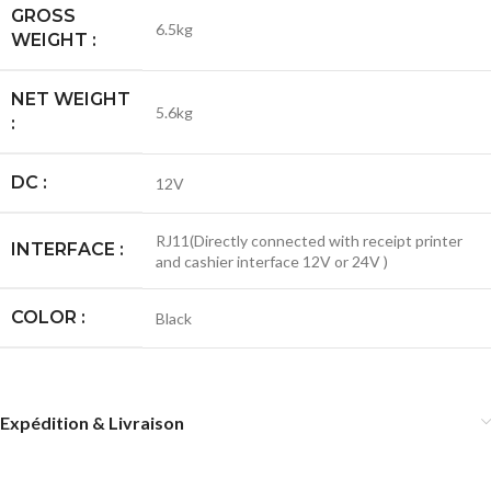
GROSS
6.5kg
WEIGHT :
NET WEIGHT
5.6kg
:
DC :
12V
RJ11(Directly connected with receipt printer
INTERFACE :
and cashier interface 12V or 24V )
COLOR :
Black
Expédition & Livraison