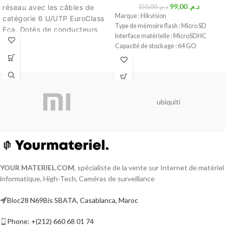
99,00
د.م.
réseau avec les câbles de
150,00
د.م.
Marque : Hikvision
catégorie 6 U/UTP EuroClass
Type de mémoire flash : Micro SD
Eca. Dotés de conducteurs
Interface matérielle : MicroSDHC
solides de calibre 24 AWG,
Capacité de stockage : 64 GO
ces câbles offrent une
transmission de données
rapide et fiable. Leur
classification EuroClass Eca
assure une résistance au feu
ubiquiti
et une faible émission de
fumée. La gaine violette est
non halogène, garantissant un
environnement plus sûr.
Renforcez votre réseau sans
compromis.
Le prix affiché par
YOUR MATERIEL
.
COM
, spécialiste de la vente sur Internet de matériel
1 mètre
informatique, High-Tech, Caméras de surveillance
Bloc28 N69Bis SBATA, Casablanca, Maroc
Phone: +(212) 660 68 01 74