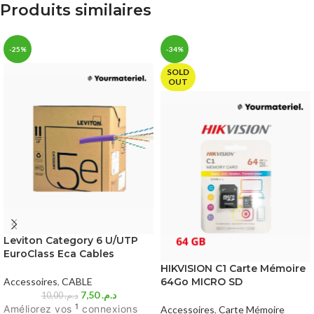
Produits similaires
-25%
-34%
SOLD
OUT
Leviton Category 6 U/UTP
EuroClass Eca Cables
HIKVISION C1 Carte Mémoire
Accessoires
,
CABLE
64Go MICRO SD
7,50
د.م.
10,00
د.م.
1
Améliorez vos
connexions
Accessoires
,
Carte Mémoire