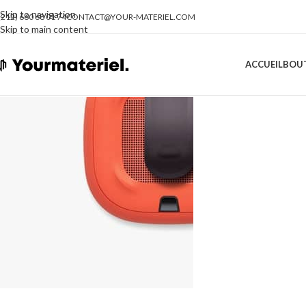
Skip to navigation
(212) 660 68 01 74
CONTACT@YOUR-MATERIEL.COM
Skip to main content
ACCUEIL
BOU